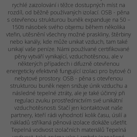
rychlé zaizolování i těžce dostupných míst na
rozdíl, od běžně používaných izolací. OSB - pěna
s otevřenou strukturou buněk expanduje na 50 –
150ti násobek svého objemu během několika
vteřin, utěsnění všechny možné praskliny, štěrbiny
nebo kanály, kde může unikat vzduch, tam také
unikají vaše peníze. Námi používané certifikované
pěny vytváří vynikající, vzduchotěsnou, ale v
některých případech i difuzně otevřenou
energeticky efektivně fungující izolaci pro bytové či
nebytové prostory. OSB - pěna s otevřenou
strukturou buněk nejen snižuje únik vzduchu a
následné tepelné ztráty, ale je také účinný při
regulaci zvuku prostřednictvím své unikátní
vzduchotěsnosti. Stačí jen kontaktovat naše
partnery, kteří rádi vyhodnotí kolik času, úsilí a
nákladů stříkaná pěnová izolace dokáže ušetřit.
Tepelná vodivost izolačních materiálů Tepelná