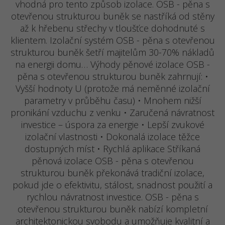
vhodná pro tento způsob izolace. OSB - pěna s
otevřenou strukturou buněk se nastříká od stěny
až k hřebenu střechy v tloušťce dohodnuté s
klientem. Izolační systém OSB - pěna s otevřenou
strukturou buněk šetří majitelům 30-70% nákladů
na energii domu… Výhody pěnové izolace OSB -
pěna s otevřenou strukturou buněk zahrnují: •
Vyšší hodnoty U (protože má neměnné izolační
parametry v průběhu času) • Mnohem nižší
pronikání vzduchu z venku • Zaručená návratnost
investice – úspora za energie • Lepší zvukové
izolační vlastnosti • Dokonalá izolace těžce
dostupných míst • Rychlá aplikace Stříkaná
pěnová izolace OSB - pěna s otevřenou
strukturou buněk překonává tradiční izolace,
pokud jde o efektivitu, stálost, snadnost použití a
rychlou návratnost investice. OSB - pěna s
otevřenou strukturou buněk nabízí kompletní
architektonickou svobodu a umožňuje kvalitní a