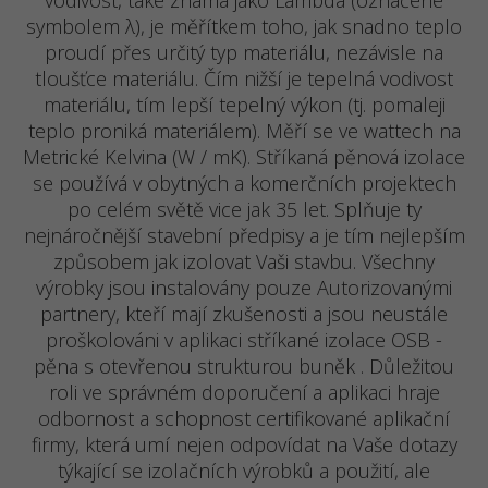
vodivost, také známa jako Lambda (označené
symbolem λ), je měřítkem toho, jak snadno teplo
proudí přes určitý typ materiálu, nezávisle na
tloušťce materiálu. Čím nižší je tepelná vodivost
materiálu, tím lepší tepelný výkon (tj. pomaleji
teplo proniká materiálem). Měří se ve wattech na
Metrické Kelvina (W / mK). Stříkaná pěnová izolace
se používá v obytných a komerčních projektech
po celém světě vice jak 35 let. Splňuje ty
nejnáročnější stavební předpisy a je tím nejlepším
způsobem jak izolovat Vaši stavbu. Všechny
výrobky jsou instalovány pouze Autorizovanými
partnery, kteří mají zkušenosti a jsou neustále
proškolováni v aplikaci stříkané izolace OSB -
pěna s otevřenou strukturou buněk . Důležitou
roli ve správném doporučení a aplikaci hraje
odbornost a schopnost certifikované aplikační
firmy, která umí nejen odpovídat na Vaše dotazy
týkající se izolačních výrobků a použití, ale