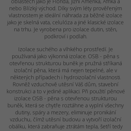
oblastech jako je Florida, Jižni Amerika, Afrika a
nebo Blízký východ. Díky svým léty prověřeným
vlastnostem je ideální náhrada za běžné izolace
jako je skelná vata, celulóza a jiné klasické izolace
na trhu. Je vyrobena pro izolace dutin, stěn,
podkroví i podlah.
Izolace suchého a vlhkého prostředí. Je
používaná jako výkonná izolace. OSB - pěna s
otevřenou strukturou buněk je pružná stříkaná
izolační pěna, která má nejen tepelné, ale v
některých případech i hydroizolační vlastnosti.
Rovněž vzduchově utěsní Váš dům, stavební
konstrukci a to v jediné aplikaci. Při použití pěnové
izolace OSB - pěna s otevřenou strukturou
buněk, která se chytře roztáhne a vyplní všechny
dutiny, spáry a mezery, eliminuje pronikání
vzduchu, čímž utěsní budovu a vytvoří izolační
obálku, která zabraňuje ztrátám tepla, šetří tedy