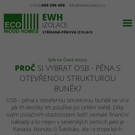
(+420)
608 296 400
info@ewhizolace.cz
EWH
IZOLACE
STŘÍKANÁ PĚNOVÁ IZOLACE
Zpět na: Časté dotazy
PROČ
SI VYBRAT OSB - PĚNA S
OTEVŘENOU STRUKTUROU
BUNĚK?
OSB - pěna s otevřenou strukturou buněk se více
jak tři desítky let používá po celém světě. Díky
svým izolačním vlastnostem šetří nemalé finanční
náklady a to nejen v severských zemích jako je
Kanada, Norsko či Švédsko, ale i v tropických