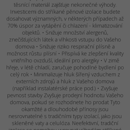
těsnící materiál zajišťuje nekonečné výhody.
Investicemi do stříkané pěnové izolace budete
dosahovat významných, v některých případech až
70% úspor za vytápění či chlazení - klimatizování
objektů. • Snižuje množství alergenů,
znečišťujících látek a vlhkosti vstupu do Vašeho
domova • Snižuje riziko respirační plísně a
možnost růstu plísní • Přispívá ke zlepšení kvality
vnitřního ovzduší, ideální pro alergiky • V zimě
hřeje, v létě chladí, zaručuje pohodlné bydlení po
celý rok • Minimalizuje hluk šířený vzduchem z
externích zdrojů a hluk z Vašeho domova
(například instalatérské práce pod.) • Zvyšuje
pevnost stavby Zvyšuje prodejní hodnotu Vašeho
domova, pokud se rozhodnete ho prodat Tyto
okamžité a dlouhodobé přínosy jsou
nesrovnatelné s tradičními typy izolací, jako jsou
skleněné vaty a celulóza. Neefektivní, tradiční