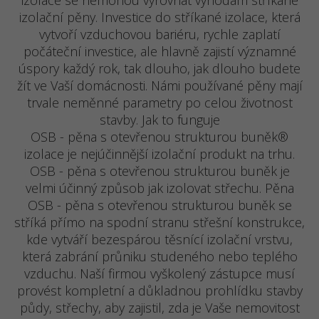
izolace se nemohou vyrovnat výhodám stříkané
izolační pěny. Investice do stříkané izolace, která
vytvoří vzduchovou bariéru, rychle zaplatí
počáteční investice, ale hlavně zajistí významné
úspory každý rok, tak dlouho, jak dlouho budete
žít ve Vaší domácnosti. Námi používané pěny mají
trvale neměnné parametry po celou životnost
stavby. Jak to funguje
OSB - pěna s otevřenou strukturou buněk®
izolace je nejúčinnější izolační produkt na trhu.
OSB - pěna s otevřenou strukturou buněk je
velmi účinný způsob jak izolovat střechu. Pěna
OSB - pěna s otevřenou strukturou buněk se
stříká přímo na spodní stranu střešní konstrukce,
kde vytváří bezespárou těsnící izolační vrstvu,
která zabrání průniku studeného nebo teplého
vzduchu. Naší firmou vyškolený zástupce musí
provést kompletní a důkladnou prohlídku stavby
půdy, střechy, aby zajistil, zda je Vaše nemovitost