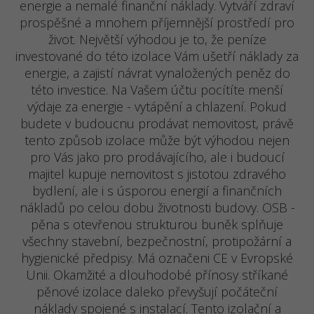
energie a nemalé finanční náklady. Vytváří zdraví
prospěšné a mnohem příjemnější prostředí pro
život. Největší výhodou je to, že peníze
investované do této izolace Vám ušetří náklady za
energie, a zajistí návrat vynaložených peněz do
této investice. Na Vašem účtu pocítíte menší
výdaje za energie - vytápění a chlazení. Pokud
budete v budoucnu prodávat nemovitost, právě
tento způsob izolace může být výhodou nejen
pro Vás jako pro prodávajícího, ale i budoucí
majitel kupuje nemovitost s jistotou zdravého
bydlení, ale i s úsporou energií a finančních
nákladů po celou dobu životnosti budovy. OSB -
pěna s otevřenou strukturou buněk splňuje
všechny stavební, bezpečnostní, protipožární a
hygienické předpisy. Má označeni CE v Evropské
Unii. Okamžité a dlouhodobé přínosy stříkané
pěnové izolace daleko převyšují počáteční
náklady spojené s instalací. Tento izolační a