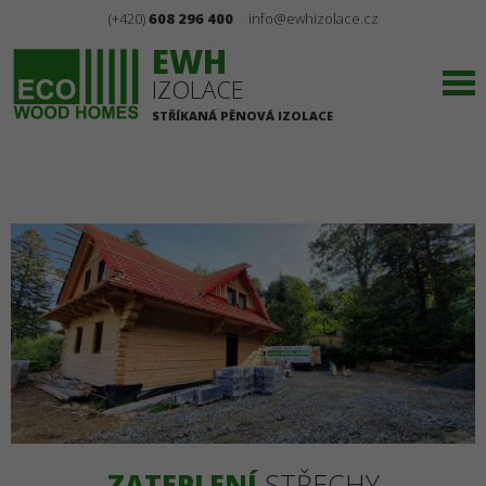
(+420)
608 296 400
info@ewhizolace.cz
EWH
IZOLACE
STŘÍKANÁ PĚNOVÁ IZOLACE
ZATEPLENÍ
STŘECHY