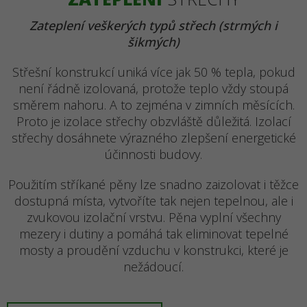
Zateplení veškerých typů střech (strmých i
šikmých)
Střešní konstrukcí uniká více jak 50 % tepla, pokud
není řádně izolovaná, protože teplo vždy stoupá
směrem nahoru. A to zejména v zimních měsících.
Proto je izolace střechy obzvláště důležitá. Izolací
střechy dosáhnete výrazného zlepšení energetické
účinnosti budovy.
Použitím stříkané pěny lze snadno zaizolovat i těžce
dostupná místa, vytvoříte tak nejen tepelnou, ale i
zvukovou izolační vrstvu. Pěna vyplní všechny
mezery i dutiny a pomáhá tak eliminovat tepelné
mosty a proudění vzduchu v konstrukci, které je
nežádoucí.