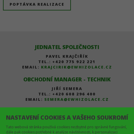
POPTÁVKA REALIZACE
JEDNATEL SPOLEČNOSTI
PAVEL KRAJČIŘÍK
TEL.: +420 775 922 221
EMAIL:
KRAJCIRIK@EWHIZOLACE.CZ
OBCHODNÍ MANAGER - TECHNIK
JIŘÍ SEMERA
TEL.: +420 608 296 400
EMAIL:
SEMERA@EWHIZOLACE.CZ
ECO WOOD HOMES S.R.O.
NASTAVENÍ COOKIES A VAŠEHO SOUKROMÍ
LICHNOV 288, PSČ 793 15
IČO: 28607341
Tato webová stránka používá cookies nezbytné pro správné fungování,
DIČ: CZ28607341
dále pak cookies potřebné k analýze návštěvnosti, k personalizaci